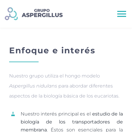
Saltar
al
To
contenido
Na
Enfoque e interés
Inicio
Nuestro grupo utiliza el hongo modelo
Integrantes
Aspergillus nidulans
para abordar diferentes
Líneas de Investigación
aspectos de la biología básica de los eucariotas.
Nuestro interés principal es el
estudio de la
Publicaciones
biología de los transportadores de
membrana
. Éstos son esenciales para la