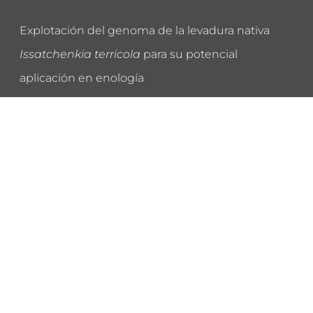
Explotación del genoma de la levadura nativa
Issatchenkia terricola
para su potencial
aplicación en enología
Regulación de genes de respuesta al frío en una
cepa de
Pseudomonas
de origen antártico
Caracterización de posibles transportadores de
nucleósidos y glucosa en los cestodos parásitos
Hymenolepis microstoma
y
Echinococcus
multilocularis
Relaciones estructura-función de
transportadores de purinas basidiomycotas